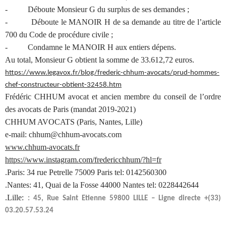
- Déboute Monsieur G du surplus de ses demandes ;
- Déboute le MANOIR H de sa demande au titre de l’article
700 du Code de procédure civile ;
- Condamne le MANOIR H aux entiers dépens.
Au total, Monsieur G obtient la somme de 33.612,72 euros.
https://www.legavox.fr/blog/frederic-chhum-avocats/prud-hommes-
chef-constructeur-obtient-32458.htm
Frédéric CHHUM avocat et ancien membre du conseil de l’ordre
des avocats de Paris (mandat 2019-2021)
CHHUM AVOCATS (Paris, Nantes, Lille)
e-mail: chhum@chhum-avocats.com
www.chhum-avocats.fr
https://www.instagram.com/fredericchhum/?hl=fr
.Paris: 34 rue Petrelle 75009 Paris tel: 0142560300
.Nantes: 41, Quai de la Fosse 44000 Nantes tel: 0228442644
.Lille:
: 45, Rue Saint Etienne 59800 LILLE – Ligne directe +(33)
03.20.57.53.24