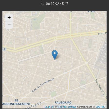
ou 06 19 92 45 47
+
−
Leaflet
| ©
OpenStreetMap
contributeurs ©
CARTO