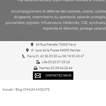
Accompagnement et défense des salariés, cadres, cadres
dirigeants, intermittents du spectacle, salariés protégés,
journalistes, pigistes, Influenceurs, Célébrités, CSE, syndicats,
expatriés et détachés, portage salarial
34 Rue Petrelle 75009 Paris
41 quai de la Fosse 44000 Nantes
Paris 01.42.56.03.00 ou 06 19 92 45 47
Lille 03.20.57.53.24
Nantes 02.28.44.26.44
CONTACTEZ-NOUS
Accueil
/
Blog CHHUM AVOCATS