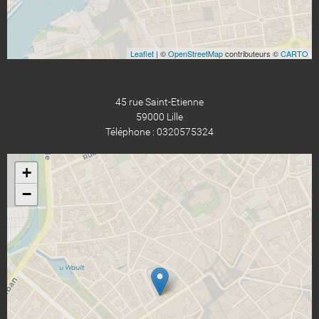
Leaflet
| ©
OpenStreetMap
contributeurs ©
CARTO
45 rue Saint-Etienne
59000 Lille
Téléphone : 0320575324
+
−