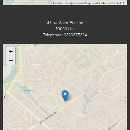
Leaflet
| ©
OpenStreetMap
contributeurs ©
CARTO
45 rue Saint-Etienne
59000 Lille
Téléphone : 0320575324
+
−