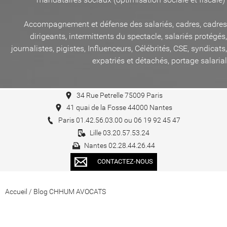
Accompagnement et défense des salariés, cadres, cadres
dirigeants, intermittents du spectacle, salariés protégés,
journalistes, pigistes, Influenceurs, Célébrités, CSE, syndicats,
expatriés et détachés, portage salarial
34 Rue Petrelle 75009 Paris
41 quai de la Fosse 44000 Nantes
Paris 01.42.56.03.00 ou 06 19 92 45 47
Lille 03.20.57.53.24
Nantes 02.28.44.26.44
CONTACTEZ-NOUS
Accueil
/
Blog CHHUM AVOCATS