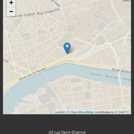
+
−
Leaflet
| ©
OpenStreetMap
contributeurs ©
CARTO
45 rue Saint-Etienne