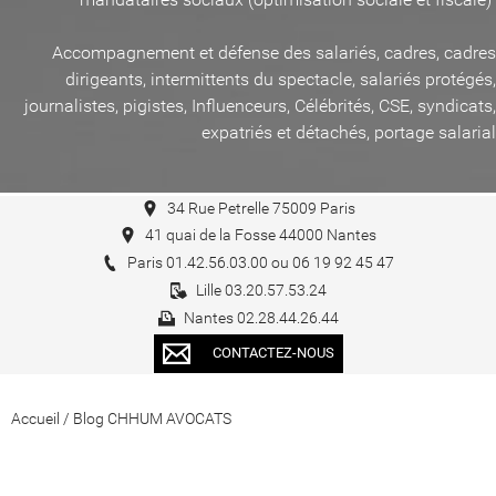
Accompagnement et défense des salariés, cadres, cadres
dirigeants, intermittents du spectacle, salariés protégés,
journalistes, pigistes, Influenceurs, Célébrités, CSE, syndicats,
expatriés et détachés, portage salarial
34 Rue Petrelle 75009 Paris
41 quai de la Fosse 44000 Nantes
Paris 01.42.56.03.00 ou 06 19 92 45 47
Lille 03.20.57.53.24
Nantes 02.28.44.26.44
CONTACTEZ-NOUS
Accueil
/
Blog CHHUM AVOCATS