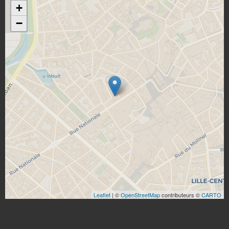
+
−
Leaflet
| ©
OpenStreetMap
contributeurs ©
CARTO