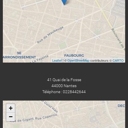
Leaflet
| ©
OpenStreetMap
contributeurs ©
CARTO
41 Quai de la Fosse
44000 Nantes
Téléphone : 0228442644
+
−