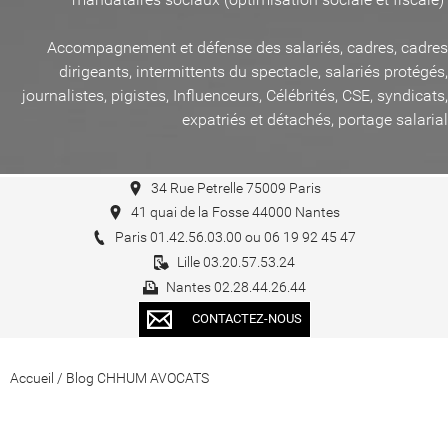
Accompagnement et défense des salariés, cadres, cadres
dirigeants, intermittents du spectacle, salariés protégés,
journalistes, pigistes, Influenceurs, Célébrités, CSE, syndicats,
expatriés et détachés, portage salarial
34 Rue Petrelle 75009 Paris
41 quai de la Fosse 44000 Nantes
Paris 01.42.56.03.00 ou 06 19 92 45 47
Lille 03.20.57.53.24
Nantes 02.28.44.26.44
CONTACTEZ-NOUS
Accueil
/
Blog CHHUM AVOCATS