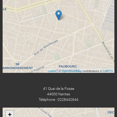
Leaflet
| ©
OpenStreetMap
contributeurs ©
CARTO
41 Quai de la Fosse
44000 Nantes
Téléphone : 0228442644
+