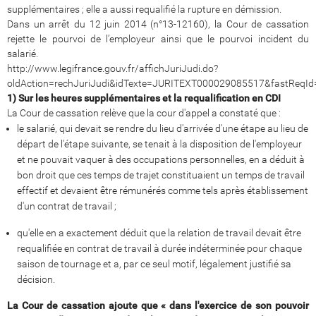
supplémentaires ; elle a aussi requalifié la rupture en démission.
Dans un arrêt du 12 juin 2014 (n°13-12160), la Cour de cassation
rejette le pourvoi de l’employeur ainsi que le pourvoi incident du
salarié.
http://www.legifrance.gouv.fr/affichJuriJudi.do?
oldAction=rechJuriJudi&idTexte=JURITEXT000029085517&fastReqI
1) Sur les heures supplémentaires et la requalification en CDI
La Cour de cassation relève que la cour d'appel a constaté que :
le salarié, qui devait se rendre du lieu d'arrivée d'une étape au lieu de
départ de l'étape suivante, se tenait à la disposition de l'employeur
et ne pouvait vaquer à des occupations personnelles, en a déduit à
bon droit que ces temps de trajet constituaient un temps de travail
effectif et devaient être rémunérés comme tels après établissement
d'un contrat de travail ;
qu'elle en a exactement déduit que la relation de travail devait être
requalifiée en contrat de travail à durée indéterminée pour chaque
saison de tournage et a, par ce seul motif, légalement justifié sa
décision.
La Cour de cassation ajoute que « dans l'exercice de son pouvoir