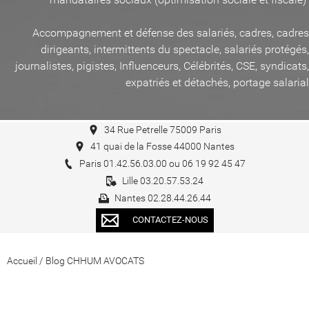
Accompagnement et défense des salariés, cadres, cadres
dirigeants, intermittents du spectacle, salariés protégés,
journalistes, pigistes, Influenceurs, Célébrités, CSE, syndicats,
expatriés et détachés, portage salarial
34 Rue Petrelle 75009 Paris
41 quai de la Fosse 44000 Nantes
Paris 01.42.56.03.00 ou 06 19 92 45 47
Lille 03.20.57.53.24
Nantes 02.28.44.26.44
CONTACTEZ-NOUS
Accueil
/
Blog CHHUM AVOCATS