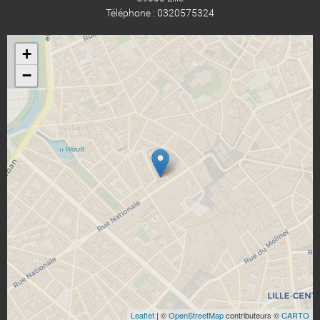
Téléphone : 0320575324
+
−
Leaflet
| ©
OpenStreetMap
contributeurs ©
CARTO