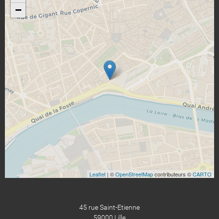
−
Leaflet
| ©
OpenStreetMap
contributeurs ©
CARTO
45 rue Saint-Etienne
59000 Lille