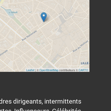
Leaflet
| ©
OpenStreetMap
contributeurs ©
CARTO
res dirigeants, intermittents
ertes, Influenceurs, Célébrités,