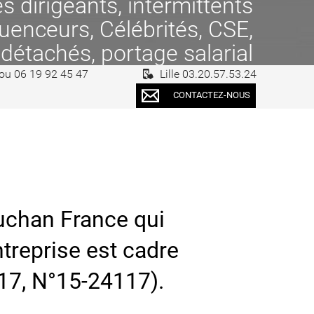
 dirigeants, intermittents
fluenceurs, Célébrités, CSE,
 détachés, portage salarial
 ou 06 19 92 45 47
Lille 03.20.57.53.24
CONTACTEZ-NOUS
uchan France qui
entreprise est cadre
017, N°15-24117).