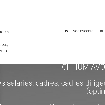
Vos avocats
Tari
cadres
stes,
eurs,
CHHUM AVOCAT
s salariés, cadres, cadres dirig
(opti