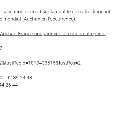
 cassation statuait sur la qualité de cadre dirigeant
e mondial (Auchan en l’occurrence).
Auchan-France-qui-participe-direction-entreprise-
7
02&fastReqId=1810433515&fastPos=2
 01 42 89 24 48
44 26 44