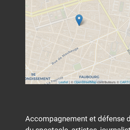
Leaflet
| ©
OpenStreetMap
contributeurs ©
CART
Accompagnement et défense des s
du spectacle, artistes, journalis