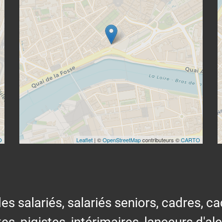
O
Leaflet
| ©
OpenStreetMap
contributeurs ©
CARTO
alariés, salariés seniors, cadres, cad
tes, pigistes, intérimaires, lanceurs d'al