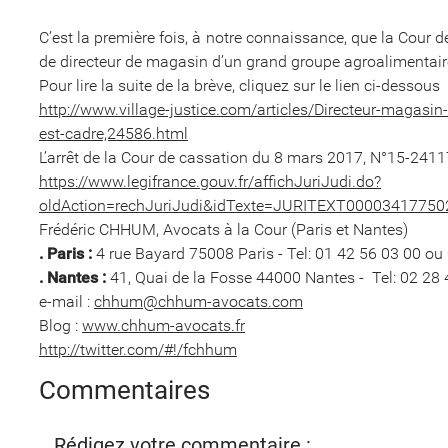
C’est la première fois, à notre connaissance, que la Cour de
de directeur de magasin d’un grand groupe agroalimentair
Pour lire la suite de la brève, cliquez sur le lien ci-dessous
http://www.village-justice.com/articles/Directeur-magasin-
est-cadre,24586.html
L’arrêt de la Cour de cassation du 8 mars 2017, N°15-2411
https://www.legifrance.gouv.fr/affichJuriJudi.do?
oldAction=rechJuriJudi&idTexte=JURITEXT0000341775
Frédéric CHHUM, Avocats à la Cour (Paris et Nantes)
. Paris :
4 rue Bayard 75008 Paris - Tel: 01 42 56 03 00 ou
. Nantes :
41, Quai de la Fosse 44000 Nantes - Tel: 02 28 
e-mail :
chhum@chhum-avocats.com
Blog :
www.chhum-avocats.fr
http://twitter.com/#!/fchhum
Commentaires
Rédigez votre commentaire :