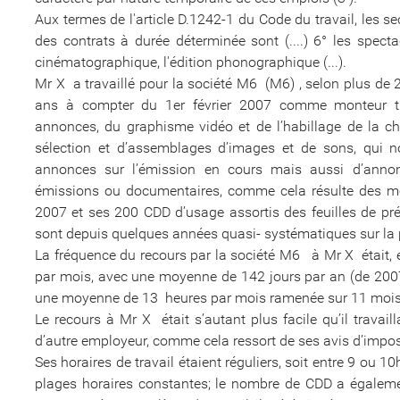
Aux termes de l'article D.1242-1 du Code du travail, les s
des contrats à durée déterminée sont (....) 6° les spectacl
cinématographique, l'édition phonographique (...).
Mr X a travaillé pour la société M6 (M6) , selon plus d
ans à compter du 1er février 2007 comme monteur tru
annonces, du graphisme vidéo et de l’habillage de la cha
sélection et d’assemblages d’images et de sons, qui 
annonces sur l’émission en cours mais aussi d’ann
émissions ou documentaires, comme cela résulte des ment
2007 et ses 200 CDD d’usage assortis des feuilles de p
sont depuis quelques années quasi- systématiques sur la 
La fréquence du recours par la société M6 à Mr X était, 
par mois, avec une moyenne de 142 jours par an (de 2007
une moyenne de 13 heures par mois ramenée sur 11 mois,
Le recours à Mr X était s’autant plus facile qu’il travai
d’autre employeur, comme cela ressort de ses avis d’impo
Ses horaires de travail étaient réguliers, soit entre 9 ou 
plages horaires constantes; le nombre de CDD a égalemen