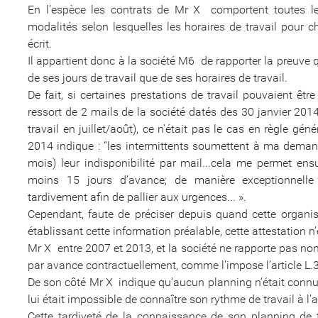
En l’espèce les contrats de Mr X comportent toutes le
modalités selon lesquelles les horaires de travail pour 
écrit.
Il appartient donc à la société M6 de rapporter la preuve qu
de ses jours de travail que de ses horaires de travail.
De fait, si certaines prestations de travail pouvaient 
ressort de 2 mails de la société datés des 30 janvier 201
travail en juillet/août), ce n’était pas le cas en règle g
2014 indique : “les intermittents soumettent à ma deman
mois) leur indisponibilité par mail...cela me permet en
moins 15 jours d’avance; de manière exceptionnelle
tardivement afin de pallier aux urgences... ».
Cependant, faute de préciser depuis quand cette organis
établissant cette information préalable, cette attestation n
Mr X entre 2007 et 2013, et la société ne rapporte pas non
par avance contractuellement, comme l’impose l’article L.
De son côté Mr X indique qu’aucun planning n’était connu 
lui était impossible de connaître son rythme de travail à l’
Cette tardiveté de la connaissance de son planning de t