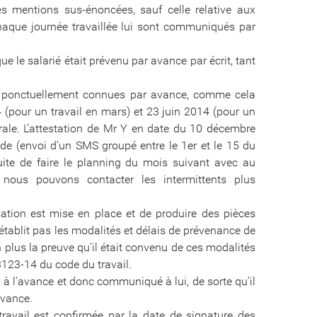
s mentions sus-énoncées, sauf celle relative aux
chaque journée travaillée lui sont communiqués par
e le salarié était prévenu par avance par écrit, tant
être ponctuellement connues par avance, comme cela
4 (pour un travail en mars) et 23 juin 2014 (pour un
énérale. L’attestation de Mr Y en date du 10 décembre
de (envoi d’un SMS groupé entre le 1er et le 15 du
suite de faire le planning du mois suivant avec au
 nous pouvons contacter les intermittents plus
ation est mise en place et de produire des pièces
’établit pas les modalités et délais de prévenance de
 plus la preuve qu’il était convenu de ces modalités
3123-14 du code du travail.
à l’avance et donc communiqué à lui, de sorte qu’il
avance.
ravail est confirmée par la date de signature des