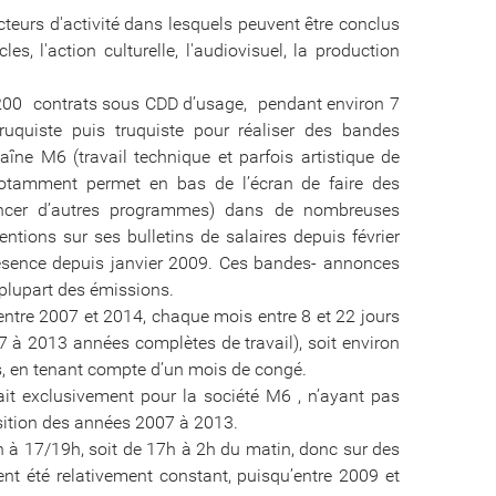
ecteurs d'activité dans lesquels peuvent être conclus
es, l'action culturelle, l'audiovisuel, la production
e 200 contrats sous CDD d’usage, pendant environ 7
quiste puis truquiste pour réaliser des bandes
îne M6 (travail technique et parfois artistique de
notamment permet en bas de l’écran de faire des
oncer d’autres programmes) dans de nombreuses
ions sur ses bulletins de salaires depuis février
résence depuis janvier 2009. Ces bandes- annonces
plupart des émissions.
entre 2007 et 2014, chaque mois entre 8 et 22 jours
 à 2013 années complètes de travail), soit environ
 en tenant compte d’un mois de congé.
llait exclusivement pour la société M6 , n’ayant pas
sition des années 2007 à 2013.
10h à 17/19h, soit de 17h à 2h du matin, donc sur des
t été relativement constant, puisqu’entre 2009 et