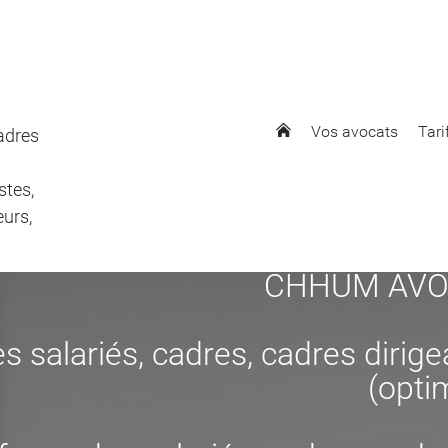
Vos avocats
Tari
cadres
stes,
eurs,
CHHUM AVOCAT
s salariés, cadres, cadres dirig
(opti