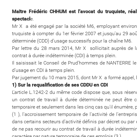
Maître Frédéric CHHUM est l’avocat du truquiste, réa
spectacl
e.
Mr X a été engagé par la société M6, employant environ 7
truquiste à compter du 1er février 2007 et jusqu’au 29 ao
déterminée (CDD) d’usage successifs pour la chaîne M6.
Par lettre du 28 mars 2014, Mr X sollicitait auprès de 
contrat à durée indéterminée (CDI) à temps plein.
Il saisissait le Conseil de Prud’hommes de NANTERRE le 
d’usage en CDI à temps plein.
Par jugement du 10 mars 2015, dont Mr X a formé appel, l
1) Sur la requalification de ses CDDU en CDI
L'article L.1242-2 du même code dispose que, sous réserve
un contrat de travail à durée déterminée ne peut être c
temporaire et seulement dans les cinq cas qu'il énumère, 
(1 ), l'accroissement temporaire de l'activité de l'entrepr
dans certains secteurs d'activité définis par décret ou par 
de ne pas recourir au contrat de travail à durée indétermin
caractère par nature temporaire de ces emplois (3 ).