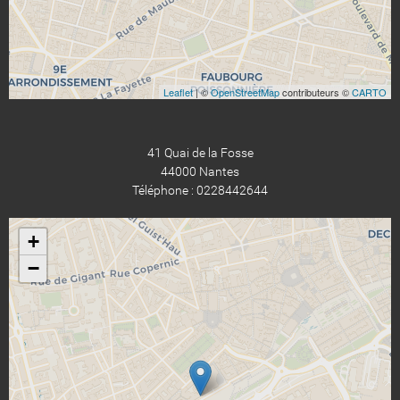
Leaflet
| ©
OpenStreetMap
contributeurs ©
CARTO
41 Quai de la Fosse
44000 Nantes
Téléphone : 0228442644
+
−