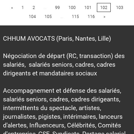
«
1
2
...
99
100
101
102
103
104
105
...
115
116
»
CHHUM AVOCATS (Paris, Nantes, Lille)
Négociation de départ (RC, transaction) des
salariés, salariés seniors, cadres, cadres
dirigeants et mandataires sociaux
Accompagnement et défense des salariés,
salariés seniors, cadres, cadres dirigeants,
intermittents du spectacle, artistes,
journalistes, pigistes, intérimaires, lanceurs
d'alertes, Influenceurs, Célébrités, Comités
d'entreprise, CSE, Syndicats, Portage salarial