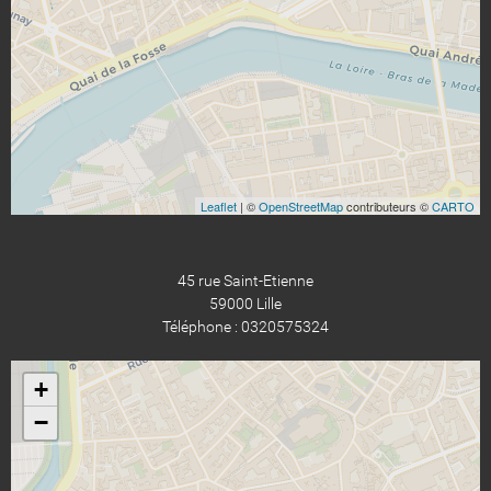
Leaflet
| ©
OpenStreetMap
contributeurs ©
CARTO
45 rue Saint-Etienne
59000 Lille
Téléphone : 0320575324
+
−